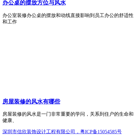
办公桌的摆放方位与风水
办公室装修办公桌的摆放和动线直接影响到员工办公的舒适性
和工作
房屋装修的风水有哪些
房屋装修的风水是一门非常重要的学问，关系到住户的生命和
健康、
深圳市信欣装饰设计工程有限公司，粤ICP备15054585号