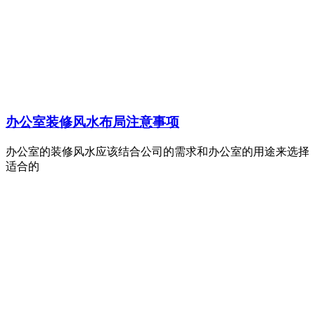
办公室装修风水布局注意事项
办公室的装修风水应该结合公司的需求和办公室的用途来选择
适合的