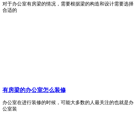
对于办公室有房梁的情况，需要根据梁的构造和设计需要选择
合适的
有房梁的办公室怎么装修
办公室在进行装修的时候，可能大多数的人最关注的也就是办
公室装