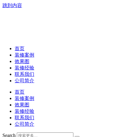
跳到内容
首页
装修案例
效果图
装修经验
联系我们
公司简介
首页
装修案例
效果图
装修经验
联系我们
公司简介
Search