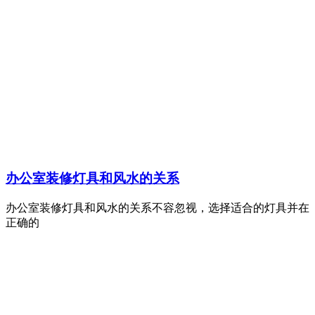
办公室装修灯具和风水的关系
办公室装修灯具和风水的关系不容忽视，选择适合的灯具并在
正确的