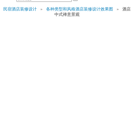
民宿酒店装修设计
»
各种类型和风格酒店装修设计效果图
»
酒店
中式禅意景观