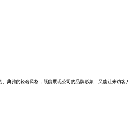
贵、典雅的轻奢风格，既能展现公司的品牌形象，又能让来访客