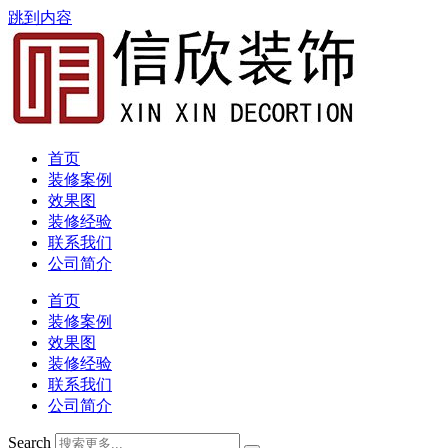
跳到内容
首页
装修案例
效果图
装修经验
联系我们
公司简介
首页
装修案例
效果图
装修经验
联系我们
公司简介
Search