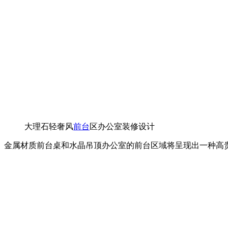
大理石轻奢风
前台
区办公室装修设计
金属材质前台桌和水晶吊顶办公室的前台区域将呈现出一种高