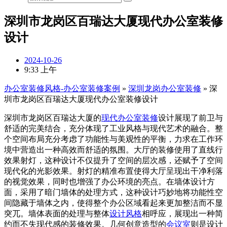
深圳市龙岗区百瑞达大厦现代办公室装修
设计
2024-10-26
9:33 上午
办公室装修风格-办公室装修案例
»
深圳龙岗办公室装修
»
深
圳市龙岗区百瑞达大厦现代办公室装修设计
深圳市龙岗区百瑞达大厦的
现代办公室装修
设计展现了前卫与
舒适的完美结合，充分体现了工业风格与现代艺术的融合。整
个空间布局充分考虑了功能性与美观性的平衡，力求在工作环
境中营造出一种高效而舒适的氛围。大厅的装修使用了直线行
效果射灯，这种设计不仅提升了空间的层次感，还赋予了空间
现代化的光影效果。射灯的精准布置使得大厅呈现出干净利落
的视觉效果，同时也增强了办公环境的亮点。在墙体设计方
面，采用了暗门墙体的处理方式，这种设计巧妙地将功能性空
间隐藏于墙体之内，使得整个办公区域看起来更加整洁而不显
突兀。墙体表面的处理与整体
设计风格
相呼应，展现出一种简
约而不失现代感的装修效果。几何创意造型的
会议室
则是设计