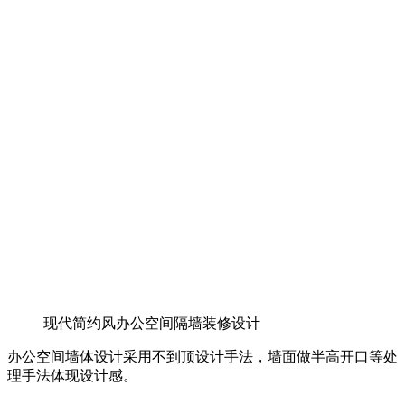
现代简约风办公空间隔墙装修设计
办公空间墙体设计采用不到顶设计手法，墙面做半高开口等处
理手法体现设计感。