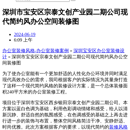
深圳市宝安区宗泰文创产业园二期公司现
代简约风办公空间装修图
2024-06-19
6:09 上午
办公室装修风格-办公室装修案例
»
深圳宝安区办公室装修设
计
»
深圳市宝安区宗泰文创产业园二期公司现代简约风办公空
间装修图
为了使办公室能有一个更加舒适的人性化办公环境并同时满足
现代高效办公的需求，我司根据客户的实际情况为其量身打造
了这样一个现代简约风格的装修设计方案，是一个总体装修面
积240平方米的办公室装修工程。
项目位于深圳市宝安区西乡银田宗泰文创产业园二期公司。本
方案以蓝白色调为基础，利用色彩调动情绪和感受，给人以清
新沉静、舒适自然的氛围感受，在色调感受的基础之上再去进
行进一步的装饰与布置，整体空间风格简洁干净、安静舒适、
时尚优雅。此次方案根据客户的要求，以现代简约的
装修风格