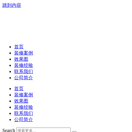
跳到内容
首页
装修案例
效果图
装修经验
联系我们
公司简介
首页
装修案例
效果图
装修经验
联系我们
公司简介
Search