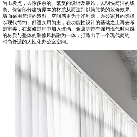
为出发点，去除多余的、繁复的设计及装饰，以明快简洁的线
条、保留部分建筑原本的材质从而达到以简胜繁的装修效果。
墙面采用简洁的造型，空间感更为干净利落，办公家具的选择
以现代简约、舒适实用为主，在功能性设计的基础之上再去考
虑审美，在装修过程中加入玻璃、金属等带有强烈现代时尚感
的材质与整体的装修风格融为一体，打造出了一个现代简约、
时尚舒适的人性化办公室空间。