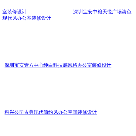
室装修设计
深圳宝安中粮天悦广场淡色
现代风办公室装修设计
深圳宝安壹方中心纯白科技感风格办公室装修设计
科兴公司古典现代简约风办公空间装修设计