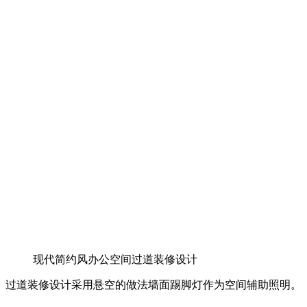
现代简约风办公空间过道装修设计
过道装修设计采用悬空的做法墙面踢脚灯作为空间辅助照明。