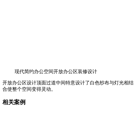
现代简约办公空间开放办公区装修设计
开放办公区设计顶面过道中间特意设计了白色纱布与灯光相结
合使整个空间变得灵动。
相关案例