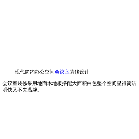
现代简约办公空间
会议室
装修设计
会议室装修采用地面木地板搭配大面积白色整个空间显得简洁
明快又不失温馨。