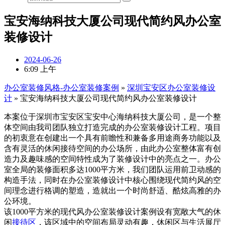
宝安海纳科技大厦公司现代简约风办公室
装修设计
2024-06-26
6:09 上午
办公室装修风格-办公室装修案例
»
深圳宝安区办公室装修设
计
»
宝安海纳科技大厦公司现代简约风办公室装修设计
本案位于深圳市宝安区宝安中心海纳科技大厦公司，是一个整
体空间由我司团队独立打造完成的办公室装修设计工程。项目
的初衷意在创建出一个具有前瞻性和兼备多用途商务功能以及
含有灵活的休闲接待空间的办公场所，由此办公室整体富有创
造力及趣味感的空间特性成为了装修设计中的亮点之一。办公
室全局的装修面积多达1000平方米，我们团队运用前卫动感的
构造手法，同时在办公室装修设计中核心围绕现代简约风的空
间理念进行格调的塑造，造就出一个时尚舒适、酷炫高雅的办
公环境。
该1000平方米的现代风办公室装修设计案例设有宽敞大气的休
闲
接待区
，该区域中的空间布局灵动有趣，休闲区与生活展厅