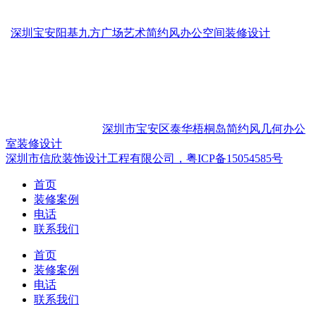
深圳宝安阳基九方广场艺术简约风办公空间装修设计
深圳市宝安区泰华梧桐岛简约风几何办公
室装修设计
深圳市信欣装饰设计工程有限公司，粤ICP备15054585号
首页
装修案例
电话
联系我们
首页
装修案例
电话
联系我们