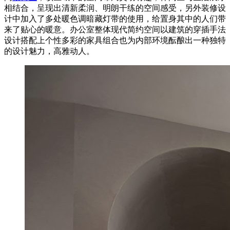
相结合，呈现出清新柔润、明朗干练的空间感受，另外装修设
计中加入了多处暖色调暗藏灯带的使用，给置身其中的人们带
来了贴心的暖意。办公室整体现代简约空间以建筑的穿插手法
设计搭配上个性多彩的家具组合也为内部环境酝酿出一种独特
的设计魅力，高雅动人。