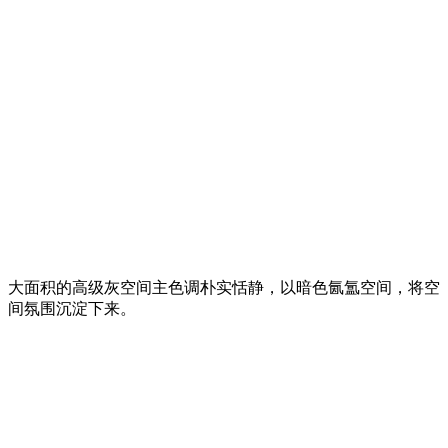
大面积的高级灰空间主色调朴实恬静，以暗色氤氲空间，将空
间氛围沉淀下来。