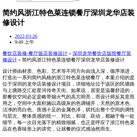
简约风浙江特色菜连锁餐厅深圳龙华店装
修设计
2022-03-26
9:49 上午
餐饮店装修-餐厅饭店装修设计
»
深圳龙华餐饮店饭馆餐厅装
修设计
»
简约风浙江特色菜连锁餐厅深圳龙华店装修设计
设计师由材质、色彩、艺术等不同方向由浅入深，循序渐进，
打造出一系列简约风格的浙江特色菜连锁餐厅，本案介绍的是
位于深圳的龙华店装修设计项目，详细地址位于该区的民塘路
与上塘路交汇处星河传奇天街。如果说，居室是温馨舒适的，
那餐饮空间必定是略带烟火气的高亢明亮，而设计师反其意而
用之，空间中大面积施以高级灰的色调铺开，天然的原木色、
洁净的亮白色、质感十足的金属色泽，烘托出整个空间的调性
与层次。整体质感的统一、对比，和谐、跃动，都融于每一处
细节，每一次目光落下的精致细腻，也正是呼应了浙江特色菜
品在色香味形上的讲究，让就餐的仪式感油然而生。