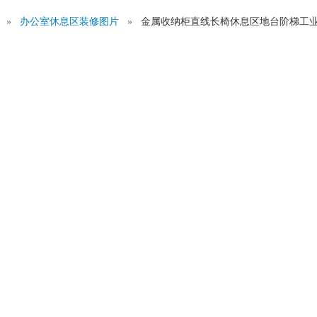
图
»
办公室休息区装修图片
»
金属收纳柜直线长椅休息区地台阶梯工