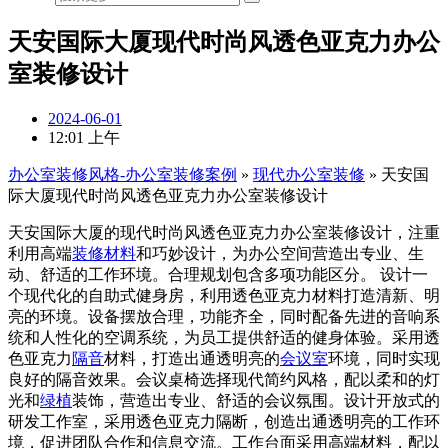
天安国际大厦现代时尚风透色亚克力办公
室装修设计
2024-06-01
12:01 上午
办公室装修风格-办公室装修案例
»
现代办公室装修
»
天安国
际大厦现代时尚风透色亚克力办公室装修设计
天安国际大厦的现代时尚风透色亚克力办公室装修设计，注重
利用高端
装修材料
和巧妙设计，为办公空间营造出专业、生
动、舒适的工作环境。合理规划包含多项功能区分。 设计一
个现代化的自助式健身房，利用透色亚克力材料打造清新、明
亮的环境。设备摆放合理，功能齐全，同时配备先进的音响系
统和人性化的空调系统，为员工提供舒适的健身体验。采用透
色亚克力
隔音
材料，打造出通透明亮的
会议室
环境，同时实现
良好的隔音效果。会议桌椅选择现代简约风格，配以柔和的灯
光和
绿植
装饰，营造出专业、舒适的会议氛围。设计开放式的
研发工作室，采用透色亚克力隔断，创造出通透明亮的工作环
境，促进团队合作和信息交流。工作台面采用高端材料，配以