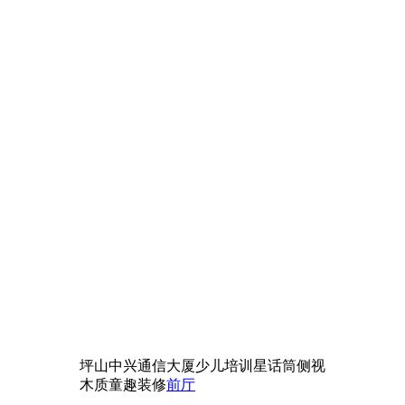
坪山中兴通信大厦少儿培训星话筒侧视
木质童趣装修
前厅