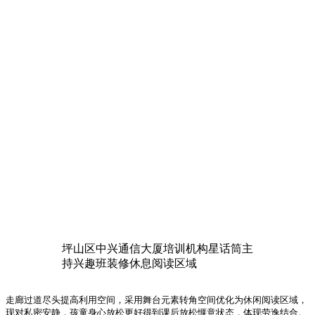
坪山区中兴通信大厦培训机构星话筒主
持兴趣班装修休息阅读区域
走廊过道尽头提高利用空间，采用舞台元素转角空间优化为休闲阅读区域，
现对私密安静，孩童身心放松更好得到课后放松惬意状态，体现劳逸结合。