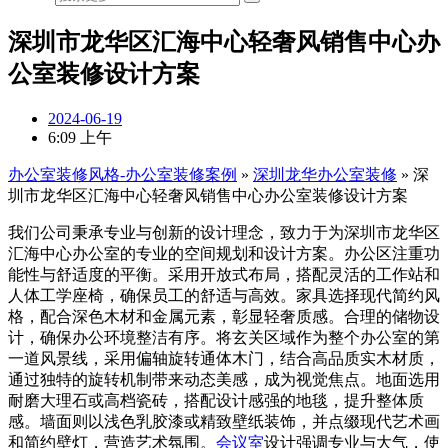
深圳市龙华区汇海中心轻奢风销售中心办
公室装修设计方案
2024-06-19
6:09 上午
办公室装修风格-办公室装修案例
»
深圳龙华办公室装修
»
深
圳市龙华区汇海中心轻奢风销售中心办公室装修设计方案
我们公司秉承专业与创新的设计理念，致力于为深圳市龙华区
汇海中心办公室的专业的空间规划和设计方案。办公区注重功
能性与舒适度的平衡。采用开放式布局，搭配灵活的工作站和
人体工学座椅，确保员工的舒适与高效。家具选择现代简约风
格，配合深色木材和金属元素，彰显轻奢质感。合理的储物设
计，确保办公环境整洁有序。将玄关区域作为整个办公室的第
一道风景线，采用偏轴旋转通体木门，结合高品质实木材质，
通过独特的旋转机制带来动态美感，成为视觉焦点。地面选用
耐磨大理石或高档瓷砖，搭配设计感强的地毯，提升整体质
感。墙面则以浅色乳胶漆或精致壁纸装饰，并点缀现代艺术画
和简约壁灯，营造艺术氛围。
会议室
设计强调专业与大气，使