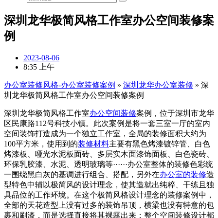
深圳龙华极简风格工作室办公空间装修案
例
2023-08-06
8:35 上午
办公室装修风格-办公室装修案例
»
深圳龙华办公室装修
»
深
圳龙华极简风格工作室办公空间装修案例
深圳龙华极简风格工作室
办公空间装修
案例，位于深圳市龙华
区民康路112号科技小镇。此次案例是将一套三室一厅的室内
空间装饰打造成为一个独立工作室，全局的装修面积大约为
100平方米，使用到的
装修材料
主要有黑色烤漆镀锌管、白色
烤漆板、哑光水泥板面砖、多层实木面漆饰面板、白色瓷砖、
环保乳胶漆、水泥、透明玻璃等······办公室整体的装修色彩统
一围绕黑白灰的基调进行组合、搭配，另外在
办公室的装修
造
型特色中辅以极简风的设计理念，使其造就出纯粹、干练且独
具品位的工作环境。在这个极简风格设计理念的装修案例中，
全部的天花造型上没有过多的装饰吊顶，横梁也没有特意的包
裹和刷漆，而是选择直接将其裸露出来；整个空间装修设计都