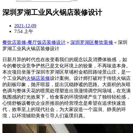
深圳罗湖工业风火锅店装修设计
2021-12-09
7:54 上午
餐饮店装修-餐厅饭店装修设计
»
深圳罗湖区餐饮装修
»
深圳
罗湖工业风火锅店装修设计
日新月异的时代也在改变着我们的观念以及消费体验感 ，如
今的餐饮业竞争俨然已是文化环境上的较量，不再味道本身。
本次项目坐落于深圳市罗湖区草埔村金稻田路绿景山庄，是一
个工业风的
火锅店装修
设计案例。设计师打破对于传统火锅店
的刻板印象，抛开喧嚣，提出沉稳静谧的思路。大面积的灰暗
色调与整体天花的喷黑处理塑造出浪漫情调空间场域，在充满
氛围感的灯光效果下，给食客的环境情绪产生了独特轻松感，
心情舒畅该餐饮企业所推崇的经营理念是希望在追求快速迭
代，效率至上的现代社会，为大家设造一个温润、静美的环
境，以环境辅助美食引导人们返璞归真。