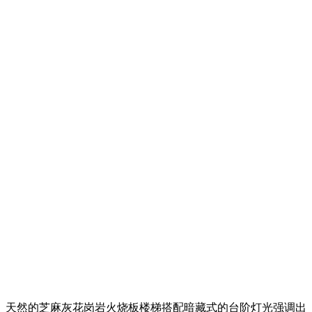
天然的芝麻灰花岗岩火烧板楼梯搭配暗藏式的台阶灯光强调出