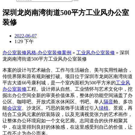
深圳龙岗南湾街道500平方工业风办公室
装修
2022-06-07
1:29 下午
办公室装修风格-办公室装修案例
»
工业风办公室装修
»
深圳
龙岗南湾街道500平方工业风办公室装修
本案的设计与艺术融合、工作与生活融合、美与实用性融合，
传统界限和原有规则被打破。项目位于深圳市龙岗区南湾街道
平吉大道66号康利城，是一个室内面积为500平方米的
工业风
办公室装修
工程。设计师从自然、工业情怀与艺术文化中，挖
掘出办公空间全新的审美价值体系，整体的功能空间涵盖了办
公区、咖啡吧、开放式茶水休闲区、书吧、单人
隔音
舱、多功
能
会议室
、沙龙区。巧思的装饰手法通过引入
绿植
、景观，再
结合工业风元素的软装陈设，以及充满视觉张力的艺术画作，
让整体办公环境宛如一个文化艺廊。志同道合的伙伴相聚其
中，在这里得到良好的体验感，在这里感受到自己的价值，让
工作不止为办公而来。