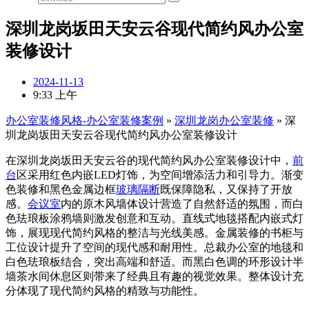
深圳龙岗坂田天安云谷现代简约风办公室
装修设计
2024-11-13
9:33 上午
办公室装修风格-办公室装修案例
»
深圳龙岗办公室装修
»
深
圳龙岗坂田天安云谷现代简约风办公室装修设计
在深圳龙岗坂田天安云谷的现代简约风办公室装修设计中，
前
台
区采用红色内嵌LED灯饰，为空间增添活力和引导力。渐变
色装修和黑色金属边框
玻璃隔断
既保障隐私，又保持了开放
感。
会议室
内的原木风墙体设计营造了自然舒适的氛围，而白
色珐琅板涂鸦墙则激发创意和互动。直线式地毯搭配内嵌式灯
饰，展现现代简约风格的整洁与光线美感。金属装修的书柜与
工位设计提升了空间的现代感和耐用性。总裁办公室的地毯和
白色珐琅板结合，突出高端和舒适。而黑白色调的环形设计半
墙茶水间休息区则带来了经典且有趣的视觉效果。整体设计充
分体现了现代简约风格的精致与功能性。