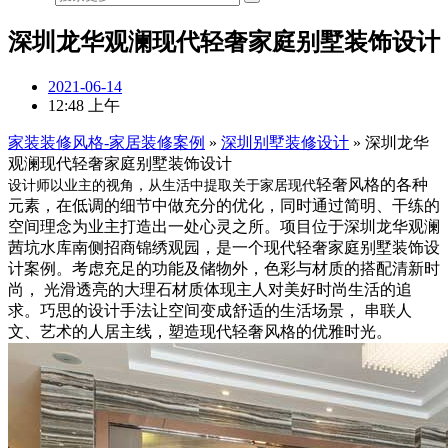
深圳龙华观澜现代轻奢家庭别墅装饰设计
2021-06-14
12:48 上午
家装装修风格-家居装修案例
»
深圳别墅装修设计
»
深圳龙华
观澜现代轻奢家庭别墅装饰设计
轻奢风格的各种
设计师以业主的视角，从生活中提取关于家居现代
元素，在低调的细节中做充分的优化，同时通过简明、干练的
空间理念为业主打造出一处心灵之所。项目位于深圳龙华观澜
茜坑水库南侧招商锦绣观园，是一个现代轻奢家庭别墅装饰设
计案例。考虑充足的功能及储物外，色彩与材质的搭配清新时
尚， 光滑透亮的大理石材质体现主人对美好时尚生活的追
求。巧思的设计手法让空间变成舒适的生活场景， 串联人
文、艺术的人居主线，塑造现代轻奢风格的优雅时光。