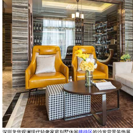
深圳龙华观澜现代轻奢家庭别墅休闲
接待区
的沙发背景装饰展