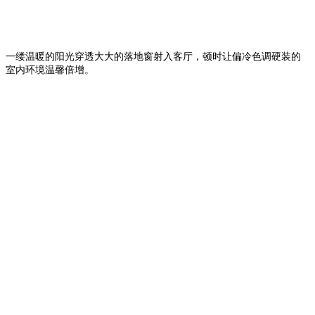
一缕温暖的阳光穿透大大的落地窗射入客厅，顿时让偏冷色调硬装的
室内环境温馨倍增。