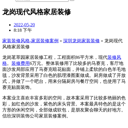
龙岗现代风格家居装修
2022-05-20
8:18 下午
家装装修风格-家居装修案例
»
深圳龙岗家装装修
»
龙岗现代
风格家居装修
龙岗茗萃园家居装修工程，工程面积86平方米，现代
装修风
格
。
装修费用
6万元。整体装修用了比较多的马赛克，客厅地
面沙发局部应用了马赛克暗花贴面，并铺上柔软的白色羊毛地
毯，沙发背景采用了白色的肌理漆图案做成。厨房做成了开放
式，并做了一个吧台，用来分隔厨房与餐厅空间，也使用了马
赛克贴面装饰。
本案业主喜欢丰富多彩的空间，故本案采用了比较多艳丽的色
彩，如红色的沙发，紫色的床头背景。本案最具特色的是这个
方形的休闲空间，全部做成软包，是朋友聚会聊天的好地方。
信欣深圳装饰公司家居装修案例。