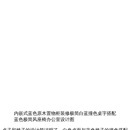
内嵌式蓝色原木置物柜装修极简白蓝撞色桌字搭配
蓝色极简风座椅办公室设计图