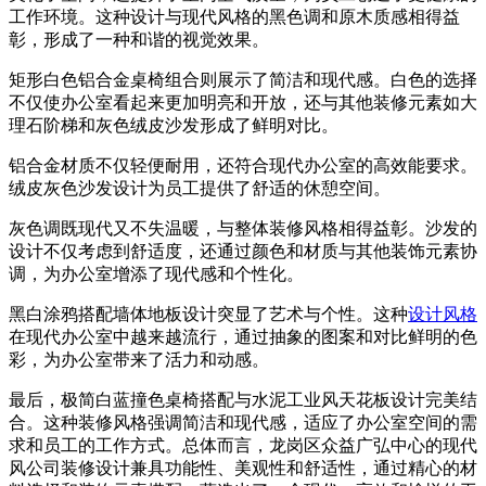
工作环境。这种设计与现代风格的黑色调和原木质感相得益
彰，形成了一种和谐的视觉效果。
矩形白色铝合金桌椅组合则展示了简洁和现代感。白色的选择
不仅使办公室看起来更加明亮和开放，还与其他装修元素如大
理石阶梯和灰色绒皮沙发形成了鲜明对比。
铝合金材质不仅轻便耐用，还符合现代办公室的高效能要求。
绒皮灰色沙发设计为员工提供了舒适的休憩空间。
灰色调既现代又不失温暖，与整体装修风格相得益彰。沙发的
设计不仅考虑到舒适度，还通过颜色和材质与其他装饰元素协
调，为办公室增添了现代感和个性化。
黑白涂鸦搭配墙体地板设计突显了艺术与个性。这种
设计风格
在现代办公室中越来越流行，通过抽象的图案和对比鲜明的色
彩，为办公室带来了活力和动感。
最后，极简白蓝撞色桌椅搭配与水泥工业风天花板设计完美结
合。这种装修风格强调简洁和现代感，适应了办公室空间的需
求和员工的工作方式。总体而言，龙岗区众益广弘中心的现代
风公司装修设计兼具功能性、美观性和舒适性，通过精心的材