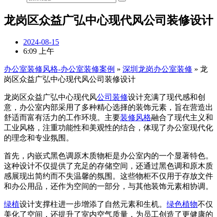
龙岗区众益广弘中心现代风公司装修设计
2024-08-15
6:09 上午
办公室装修风格-办公室装修案例
»
深圳龙岗办公室装修
»
龙
岗区众益广弘中心现代风公司装修设计
龙岗区众益广弘中心现代风
公司装修
设计充满了现代感和创
意，办公室内部采用了多种精心选择的装饰元素，旨在营造出
舒适而富有活力的工作环境。主要
装修风格
融合了现代主义和
工业风格，注重功能性和美观性的结合，体现了办公室现代化
的理念和专业氛围。
首先，内嵌式黑色调原木质物柜是办公室内的一个显著特色。
这种设计不仅提供了充足的存储空间，还通过黑色调和原木质
感展现出简约而不失温馨的氛围。这些物柜不仅用于存放文件
和办公用品，还作为空间的一部分，与其他装饰元素相协调。
绿植
设计支撑柱进一步增添了自然元素和生机。
绿色植物
不仅
美化了空间，还提升了室内空气质量，为员工创造了更健康的