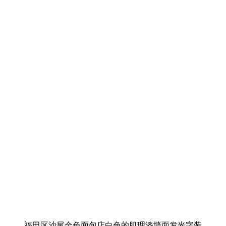
福田区沙尾金色面包店白色的肌理漆墙面发光字装