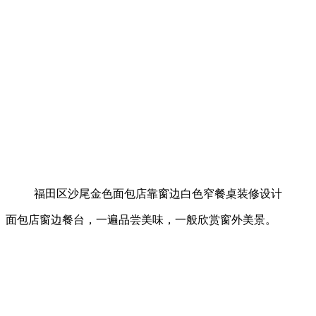
福田区沙尾金色面包店靠窗边白色窄餐桌装修设计
面包店窗边餐台，一遍品尝美味，一般欣赏窗外美景。