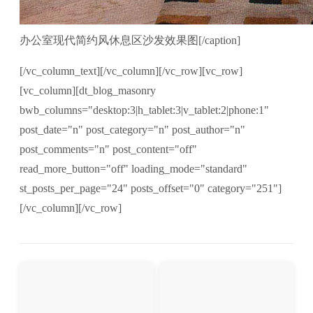
办公室现代简约风休息区沙发效果图[/caption]
[/vc_column_text][/vc_column][/vc_row][vc_row]
[vc_column][dt_blog_masonry
bwb_columns="desktop:3|h_tablet:3|v_tablet:2|phone:1"
post_date="n" post_category="n" post_author="n"
post_comments="n" post_content="off"
read_more_button="off" loading_mode="standard"
st_posts_per_page="24" posts_offset="0" category="251"]
[/vc_column][/vc_row]