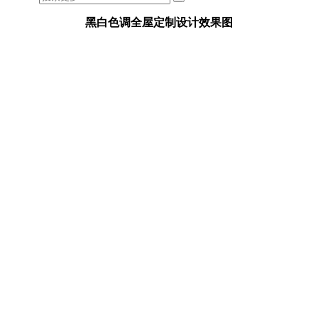
黑白色调全屋定制设计效果图